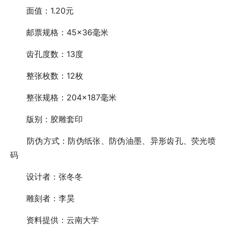
面值：1.20元
邮票规格：45×36毫米
齿孔度数：13度
整张枚数：12枚
整张规格：204×187毫米
版别：胶雕套印
防伪方式：防伪纸张、防伪油墨、异形齿孔、荧光喷
码
设计者：张冬冬
雕刻者：李昊
资料提供：云南大学