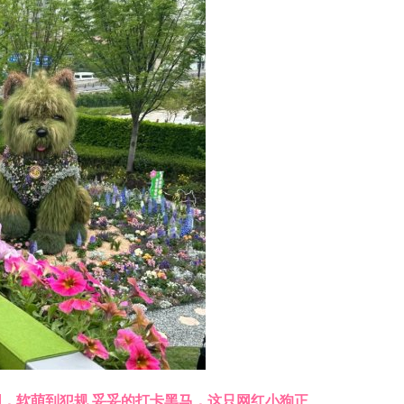
网，软萌到犯规 妥妥的打卡黑马，这只网红小狗正