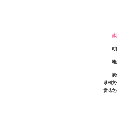
苏
时
地
展
系列文
赏花之