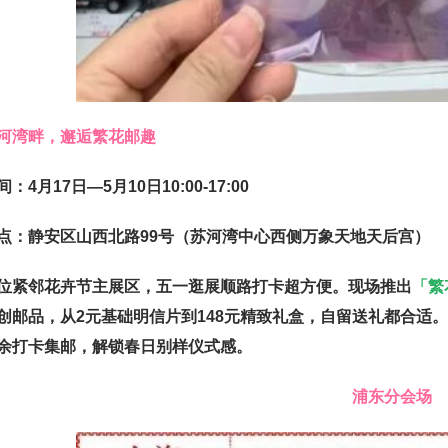
河湾畔，邂逅繁花邮趣
间：
4月17日—5月10日10:00-17:00
点：
静安区山西北路99号（苏河湾中心西侧万象天地天后宫）
位紧邻花卉节主展区，五一逛展顺路打卡超方便。现场推出
「繁
创邮品，从2元基础明信片到148元精致礼盒，自留送礼都合适
余打卡集邮，解锁春日别样仪式感。
浦东分会场