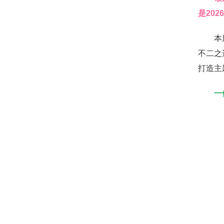
是20
本届
不二之
打造主
一