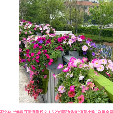
还没被上海春日顶流圈粉？！5.2米巨型绿植“潦草小狗”刷屏全