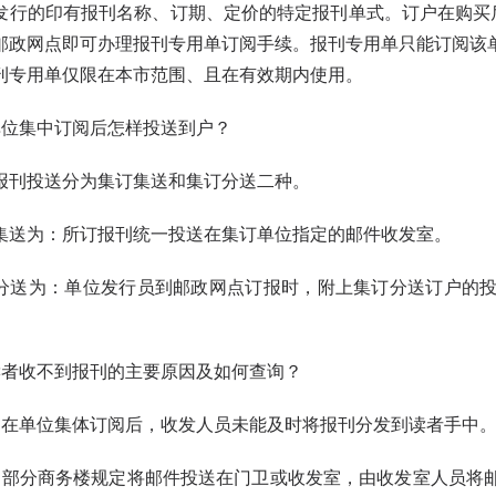
发行的印有报刊名称、订期、定价的特定报刊单式。订户在购买后
邮政网点即可办理报刊专用单订阅手续。报刊专用单只能订阅该
刊专用单仅限在本市范围、且在有效期内使用。
集中订阅后怎样投送到户？
投送分为集订集送和集订分送二种。
为：所订报刊统一投送在集订单位指定的邮件收发室。
为：单位发行员到邮政网点订报时，附上集订分送订户的投
收不到报刊的主要原因及如何查询？
单位集体订阅后，收发人员未能及时将报刊分发到读者手中
分商务楼规定将邮件投送在门卫或收发室，由收发室人员将邮