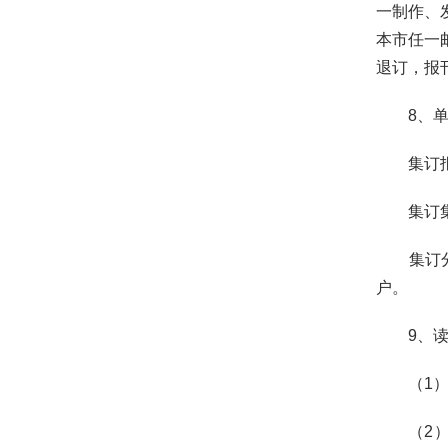
一制作、
本市任一
退订，报
8、单位
集订报刊
集订集送
集订分送
户。
9、读者
（1）在
（2）部