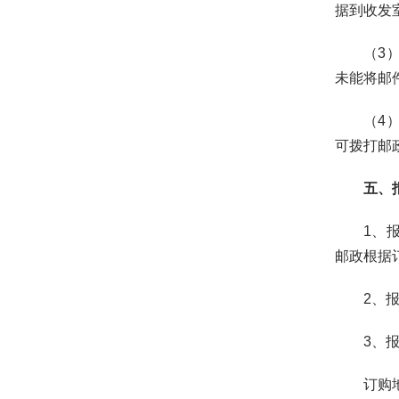
据到收发
（3）在
未能将邮
（4）读
可拨打邮政
五、
1、报刊
邮政根据
2、报刊
3、报
订购地址