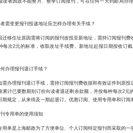
者因故不能整月、整季订阅报刊，可在任何一天到邮局办理
需变更报刊投递地址应怎样办理有关手续？
移住址原因需将订阅的报刊改投至新地址，需持订阅报刊费收
种每次2元的标准，收取改址手续费。新地址起报日期按收订
办理报刊退订手续？
办理报刊退订手续，需持订阅报刊费收据和有效证件到原投送
除累计已要数期别订价向读者退还剩余款额，并按每种每次2元
日期规定，从来得及一期起退订。优惠订阅、使用专用单和订阅
刊专用单的使用须知
单是上海邮政为了方便单位、个人订阅特定报刊而采取的一项