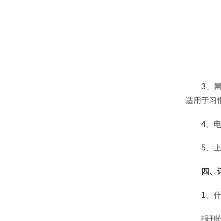
3、网上
适用于习
4、电话
5、上门
四、
1、什
报刊代号