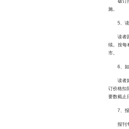
破订指读
施。
5、读者
读者因迁
续。按每
市。
6、如何
读者如需
订价格扣
要数截止
7、报
报刊专用