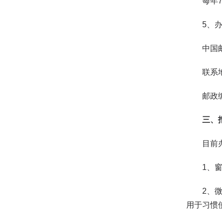
每年7月
5、办
中国邮政
联系地址
邮政编码
三、
目前办理
1、窗口
2、微信
用于习惯