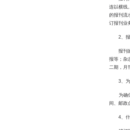
连以横线
的报刊流
订报刊业
2、报刊
报刊的出
报等；杂
二期，月
3、为什
为确保读
间、邮政
4、什