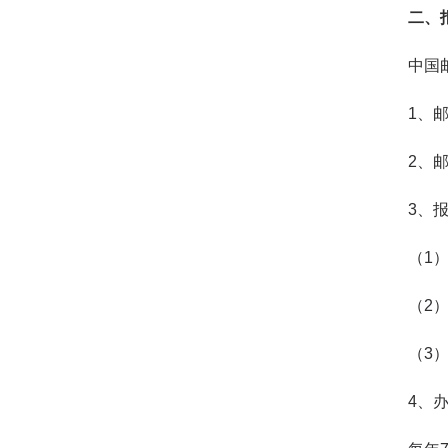
二、
中国邮政
1、邮发
2、邮发
3、报刊
（1）中
（2）报
（3）报
4、办