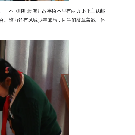
一本《哪吒闹海》故事绘本里有两页哪吒主题邮
融合。馆内还有凤城少年邮局，同学们敲章盖戳，体