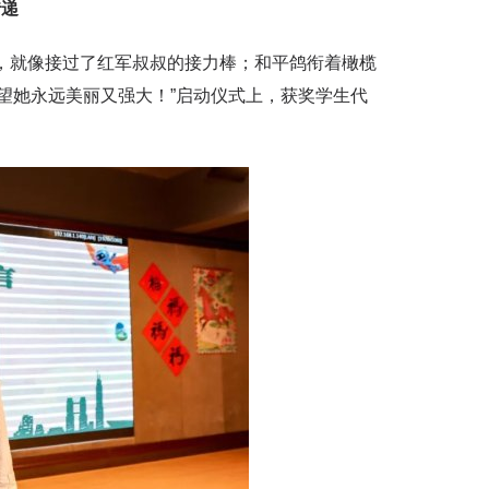
传递
，就像接过了红军叔叔的接力棒；和平鸽衔着橄榄
望她永远美丽又强大！”启动仪式上，获奖学生代