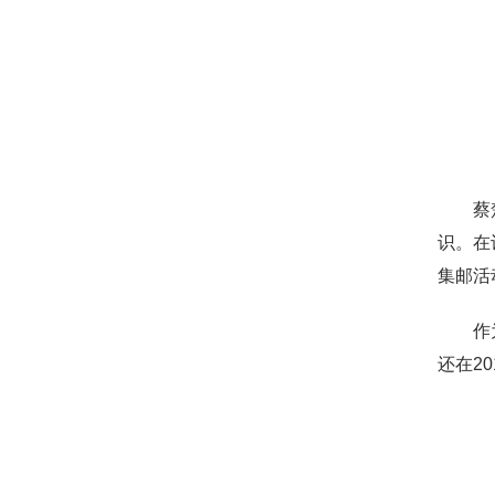
蔡楚萱
识。在
集邮活
作为具
还在2